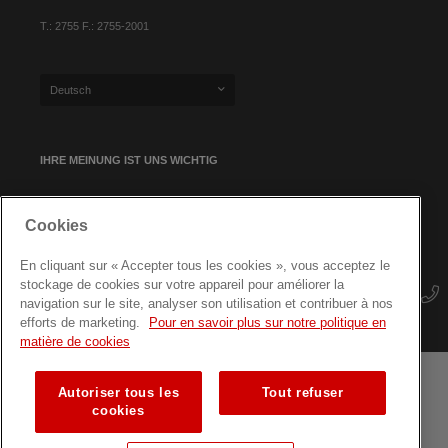
T.: 2755 F.: 2755-2001
Deutsch
IHRE MEINUNG IST UNS WICHTIG
Cookies
NEWSLETTER-ANMELDUNG
En cliquant sur « Accepter tous les cookies », vous acceptez le
stockage de cookies sur votre appareil pour améliorer la
navigation sur le site, analyser son utilisation et contribuer à nos
efforts de marketing.
Pour en savoir plus sur notre politique en
matière de cookies
Autoriser tous les
Tout refuser
Geschäftsbedingungen
Datenschutz
Seitenübersicht
cookies
Fortbildungen für Fachkräfte