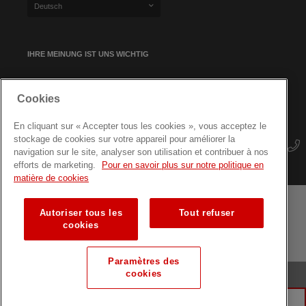
Deutsch
IHRE MEINUNG IST UNS WICHTIG
Cookies
NEWSLETTER-ANMELDUNG
En cliquant sur « Accepter tous les cookies », vous acceptez le
stockage de cookies sur votre appareil pour améliorer la
navigation sur le site, analyser son utilisation et contribuer à nos
efforts de marketing.
Pour en savoir plus sur notre politique en
matière de cookies
Autoriser tous les
Tout refuser
Geschäftsbedingungen
Datenschutz
Seitenübersicht
cookies
Fortbildungen für Fachkräfte
Paramètres des
cookies
© Luxemburger Rotes Kreuz