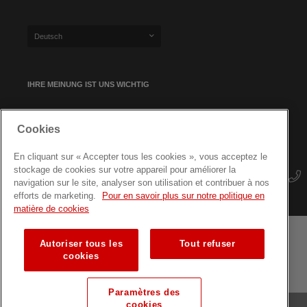
Deutsch
IHRE MEINUNG IST UNS WICHTIG
Cookies
NEWSLETTER-ANMELDUNG
En cliquant sur « Accepter tous les cookies », vous acceptez le
stockage de cookies sur votre appareil pour améliorer la
navigation sur le site, analyser son utilisation et contribuer à nos
efforts de marketing.
Pour en savoir plus sur notre politique en
matière de cookies
Autoriser tous les
Tout refuser
Geschäftsbedingungen
Datenschutz
Seitenübersicht
cookies
Fortbildungen für Fachkräfte
Paramètres des
cookies
© Luxemburger Rotes Kreuz