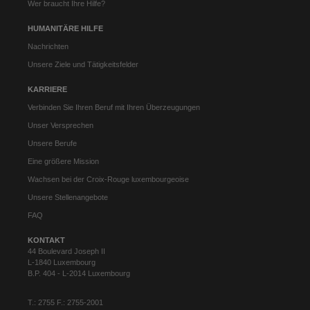
Wer braucht Ihre Hilfe?
HUMANITÄRE HILFE
Nachrichten
Unsere Ziele und Tätigkeitsfelder
KARRIERE
Verbinden Sie Ihren Beruf mit Ihren Überzeugungen
Unser Versprechen
Unsere Berufe
Eine größere Mission
Wachsen bei der Croix-Rouge luxembourgeoise
Unsere Stellenangebote
FAQ
KONTAKT
44 Boulevard Joseph II
L-1840 Luxembourg
B.P. 404 - L-2014 Luxembourg
T.: 2755 F.: 2755-2001