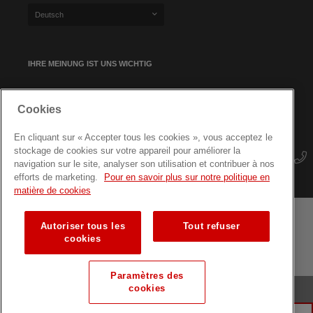
Deutsch
IHRE MEINUNG IST UNS WICHTIG
Cookies
NEWSLETTER-ANMELDUNG
En cliquant sur « Accepter tous les cookies », vous acceptez le
stockage de cookies sur votre appareil pour améliorer la
navigation sur le site, analyser son utilisation et contribuer à nos
efforts de marketing.
Pour en savoir plus sur notre politique en
matière de cookies
Autoriser tous les
Tout refuser
Geschäftsbedingungen
Datenschutz
Seitenübersicht
cookies
Fortbildungen für Fachkräfte
Paramètres des
cookies
© Luxemburger Rotes Kreuz