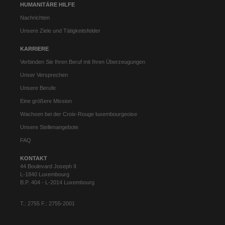
HUMANITÄRE HILFE
Nachrichten
Unsere Ziele und Tätigkeitsfelder
KARRIERE
Verbinden Sie Ihren Beruf mit Ihren Überzeugungen
Unser Versprechen
Unsere Berufe
Eine größere Mission
Wachsen bei der Croix-Rouge luxembourgeoise
Unsere Stellenangebote
FAQ
KONTAKT
44 Boulevard Joseph II
L-1840 Luxembourg
B.P. 404 - L-2014 Luxembourg
T.: 2755 F.: 2755-2001