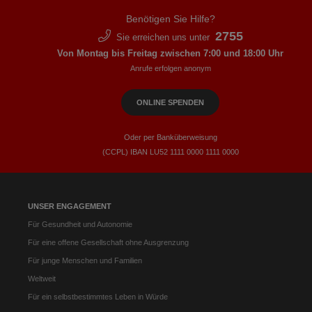
Benötigen Sie Hilfe?
2755
Sie erreichen uns unter
Von Montag bis Freitag zwischen 7:00 und 18:00 Uhr
Anrufe erfolgen anonym
ONLINE SPENDEN
Oder per Banküberweisung
(CCPL) IBAN LU52​ 1111​ 0000​ 1111​ 0000
UNSER ENGAGEMENT
Für Gesundheit und Autonomie
Für eine offene Gesellschaft ohne Ausgrenzung
Für junge Menschen und Familien
Weltweit
Für ein selbstbestimmtes Leben in Würde