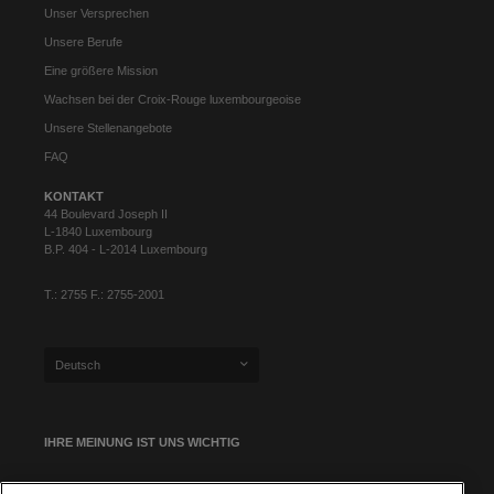
Unser Versprechen
Unsere Berufe
Eine größere Mission
Wachsen bei der Croix-Rouge luxembourgeoise
Unsere Stellenangebote
FAQ
KONTAKT
44 Boulevard Joseph II
L-1840 Luxembourg
B.P. 404 - L-2014 Luxembourg
T.: 2755 F.: 2755-2001
Deutsch
IHRE MEINUNG IST UNS WICHTIG