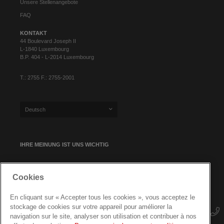
Unsere Stellenangebote
FAQ
KONTAKT
44 Boulevard Joseph II
L-1840 Luxembourg
B.P. 404 - L-2014 Luxembourg
T.: 2755 F.: 2755-2001
Deutsch
IHRE MEINUNG IST UNS WICHTIG
Cookies
NEWSLETTER-ANMELDUNG
En cliquant sur « Accepter tous les cookies », vous acceptez le
stockage de cookies sur votre appareil pour améliorer la
navigation sur le site, analyser son utilisation et contribuer à nos