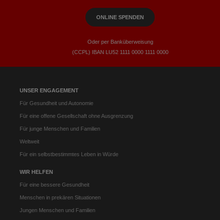
ONLINE SPENDEN
Oder per Banküberweisung
(CCPL) IBAN LU52​ 1111​ 0000​ 1111​ 0000
UNSER ENGAGEMENT
Für Gesundheit und Autonomie
Für eine offene Gesellschaft ohne Ausgrenzung
Für junge Menschen und Familien
Weltweit
Für ein selbstbestimmtes Leben in Würde
WIR HELFEN
Für eine bessere Gesundheit
Menschen in prekären Situationen
Jungen Menschen und Familien