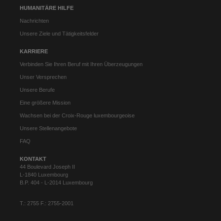
HUMANITÄRE HILFE
Nachrichten
Unsere Ziele und Tätigkeitsfelder
KARRIERE
Verbinden Sie Ihren Beruf mit Ihren Überzeugungen
Unser Versprechen
Unsere Berufe
Eine größere Mission
Wachsen bei der Croix-Rouge luxembourgeoise
Unsere Stellenangebote
FAQ
KONTAKT
44 Boulevard Joseph II
L-1840 Luxembourg
B.P. 404 - L-2014 Luxembourg
T.: 2755 F.: 2755-2001