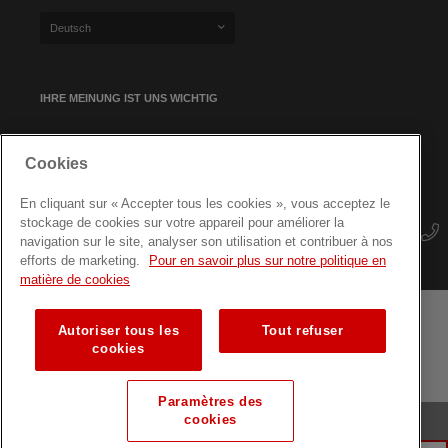
Deutsch
IHRE MEINUNG IST UNS WICHTIG
Cookies
NEWSLETTER-ANMELDUNG
En cliquant sur « Accepter tous les cookies », vous acceptez le
stockage de cookies sur votre appareil pour améliorer la
navigation sur le site, analyser son utilisation et contribuer à nos
efforts de marketing.
Pour en savoir plus sur notre politique en
matière de cookies
Autoriser tous les
Tout refuser
Geschäftsbedingungen
Datenschutz
Seitenübersicht
cookies
Fortbildungen für Fachkräfte
Paramètres des
cookies
© Luxemburger Rotes Kreuz