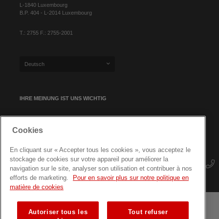
L-1840 Luxembourg
B.P. 404 - L-2014 Luxembourg
T.: 2755 F.: 2755-2001
Deutsch
IHRE MEINUNG IST UNS WICHTIG
Cookies
NEWSLETTER-ANMELDUNG
En cliquant sur « Accepter tous les cookies », vous acceptez le
stockage de cookies sur votre appareil pour améliorer la
navigation sur le site, analyser son utilisation et contribuer à nos
efforts de marketing.
Pour en savoir plus sur notre politique en
matière de cookies
Autoriser tous les
Tout refuser
Geschäftsbedingungen
Datenschutz
Seitenübersicht