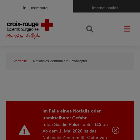
In Luxemburg
Internationales
Startseite
Nationales Zentrum für Gewaltopfer
Im Falle eines Notfalls oder
unmittelbarer Gefahr
rufen
Sie
die
Polizei
unter
113
an
Ab dem 1. Mai 2026 ist das
Nationale Zentrum für Opfer von