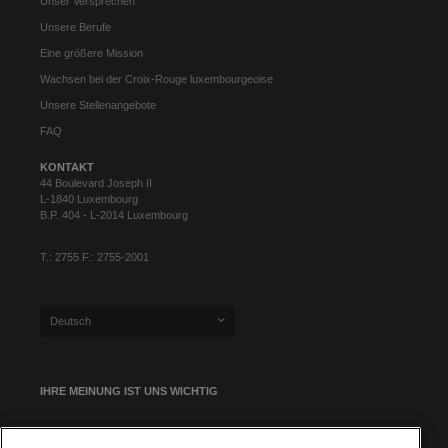
Unser Versprechen
Unsere Berufe
Eine größere Mission
Wachsen bei der Croix-Rouge luxembourgeoise
Unsere Stellenangebote
FAQ
KONTAKT
44 Boulevard Joseph II
L-1840 Luxembourg
B.P. 404 - L-2014 Luxembourg
T.: 2755 F.: 2755-2001
Deutsch
IHRE MEINUNG IST UNS WICHTIG