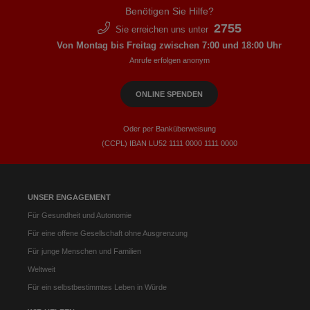
Benötigen Sie Hilfe?
2755
Sie erreichen uns unter
Von Montag bis Freitag zwischen 7:00 und 18:00 Uhr
Anrufe erfolgen anonym
ONLINE SPENDEN
Oder per Banküberweisung
(CCPL) IBAN LU52​ 1111​ 0000​ 1111​ 0000
UNSER ENGAGEMENT
Für Gesundheit und Autonomie
Für eine offene Gesellschaft ohne Ausgrenzung
Für junge Menschen und Familien
Weltweit
Für ein selbstbestimmtes Leben in Würde