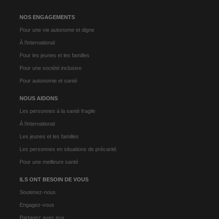
NOS ENGAGEMENTS
Pour une vie autonome et digne
À l’international
Pour les jeunes et les familles
Pour une société inclusive
Pour autonomie et santé
NOUS AIDONS
Les personnes à la santé fragile
À l’international
Les jeunes et les familles
Les personnes en situations de précarité
Pour une meilleure santé
ILS ONT BESOIN DE VOUS
Soutenez-nous
Engagez-vous
Partagez avec eux