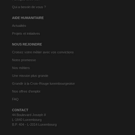
Qui a besoin de vous ?
AIDE HUMANITAIRE
Actualités
Projets et initiatives
NOUS REJOINDRE
Croisez votre métier avec vos convictions
Notre promesse
Nos métiers
Une mission plus grande
Grandir à la Croix-Rouge luxembourgeoise
Nos offres d’emploi
FAQ
CONTACT
44 Boulevard Joseph II
L-1840 Luxembourg
B.P. 404 - L-2014 Luxembourg