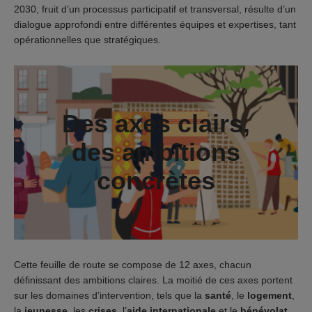
2030, fruit d’un processus participatif et transversal, résulte d’un
dialogue approfondi entre différentes équipes et expertises, tant
opérationnelles que stratégiques.
Des axes clairs,
des ambitions
concrètes
Cette feuille de route se compose de 12 axes, chacun
définissant des ambitions claires. La moitié de ces axes portent
sur les domaines d’intervention, tels que la
santé
, le
logement
,
la
jeunesse
, les
crises
, l’
aide internationale
et le
bénévolat
.