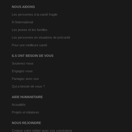
NOUS AIDONS
Les personnes à la santé fragile
À l’international
Les jeunes et les familles
Les personnes en situations de précarité
Pour une meilleure santé
ILS ONT BESOIN DE VOUS
Soutenez-nous
Engagez-vous
Partagez avec eux
Qui a besoin de vous ?
AIDE HUMANITAIRE
Actualités
Projets et initiatives
NOUS REJOINDRE
Croisez votre métier avec vos convictions