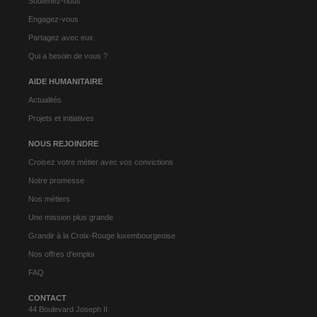
Soutenez-nous
Engagez-vous
Partagez avec eux
Qui a besoin de vous ?
AIDE HUMANITAIRE
Actualités
Projets et initiatives
NOUS REJOINDRE
Croisez votre métier avec vos convictions
Notre promesse
Nos métiers
Une mission plus grande
Grandir à la Croix-Rouge luxembourgeoise
Nos offres d’emploi
FAQ
CONTACT
44 Boulevard Joseph II