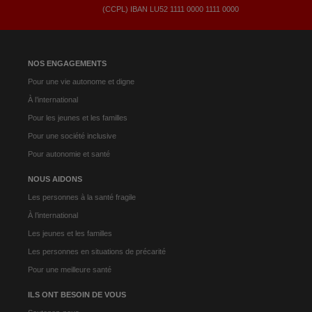
(CCPL) IBAN LU52​ 1111​ 0000​ 1111​ 0000
NOS ENGAGEMENTS
Pour une vie autonome et digne
À l’international
Pour les jeunes et les familles
Pour une société inclusive
Pour autonomie et santé
NOUS AIDONS
Les personnes à la santé fragile
À l’international
Les jeunes et les familles
Les personnes en situations de précarité
Pour une meilleure santé
ILS ONT BESOIN DE VOUS