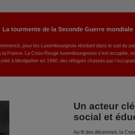
La tourmente de la Seconde Guerre mondiale
commencé, pour les Luxembourgeois résidant dans le sud du pay
rs la France. La Croix-Rouge luxembourgeoise s’est occupée, n
 créé à Montpellier en 1940, des réfugiés chassés par l’occupan
Un acteur clé
social et éd
Au fil des décennies, la Cr