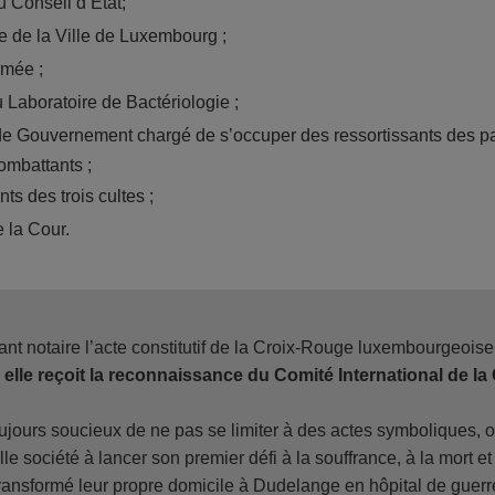
u Conseil d’Etat;
e de la Ville de Luxembourg ;
rmée ;
u Laboratoire de Bactériologie ;
de Gouvernement chargé de s’occuper des ressortissants des pa
mbattants ;
ts des trois cultes ;
 la Cour.
vant notaire l’acte constitutif de la Croix-Rouge luxembourgeoise
 elle reçoit la reconnaissance du Comité International de l
ujours soucieux de ne pas se limiter à des actes symboliques, o
e société à lancer son premier défi à la souffrance, à la mort et
t transformé leur propre domicile à Dudelange en hôpital de guerre