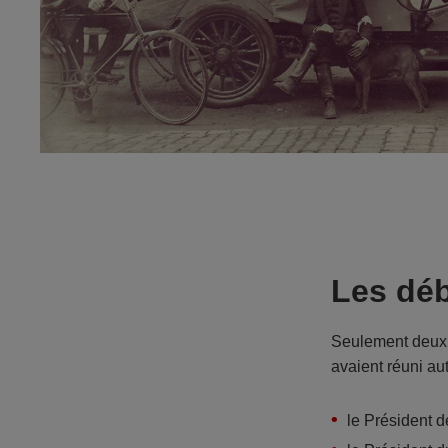
Les déb
Seulement deux j
avaient réuni aut
le Président 