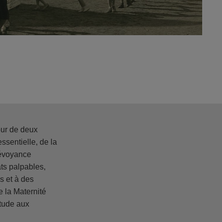
our de deux
essentielle, de la
révoyance
ats palpables,
s et à des
e la Maternité
itude aux