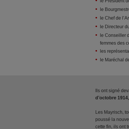
le Président d
le Bourgmestr
le Chef de l’A
le Directeur d
le Conseiller 
femmes des co
les représentan
le Maréchal de
Ils ont signé de
d’octobre 1914,
Les Mayrisch, to
poussé la nouvell
cette fin, ils on