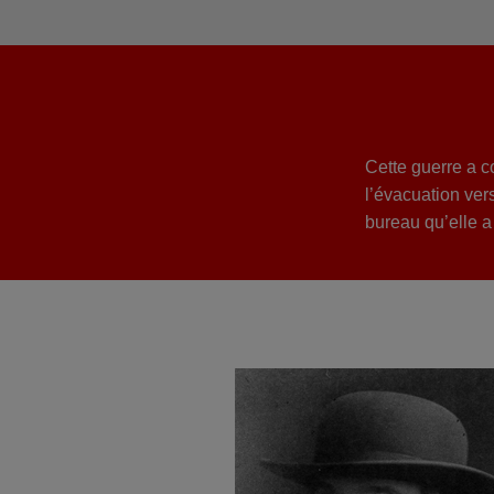
Cette guerre a 
l’évacuation ve
bureau qu’elle a