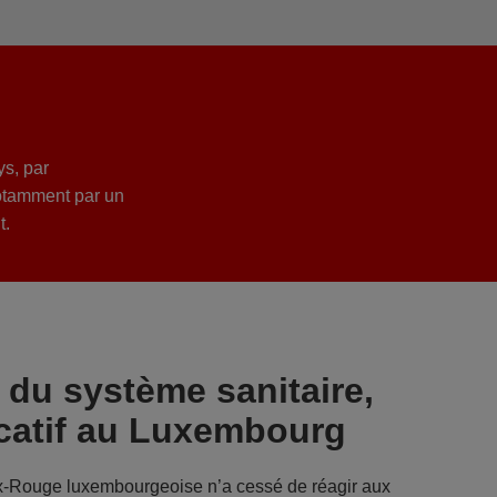
s, par
otamment par un
t.
 du système sanitaire,
ucatif au Luxembourg
oix-Rouge luxembourgeoise n’a cessé de réagir aux