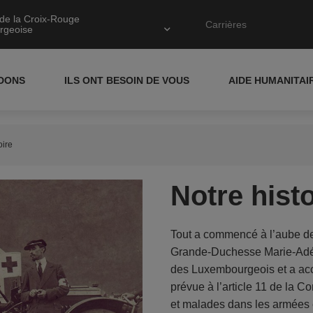
de la Croix-Rouge
Carrières
rgeoise
IDONS
ILS ONT BESOIN DE VOUS
AIDE HUMANITAI
oire
Notre hist
Tout a commencé à l’aube de
Grande-Duchesse Marie-Adéla
des Luxembourgeois et a acc
prévue à l’article 11 de la C
et malades dans les armées 