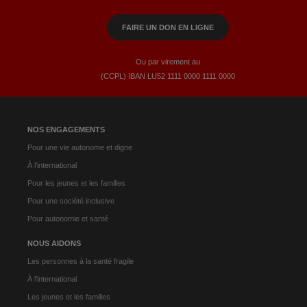
FAIRE UN DON EN LIGNE
Ou par virement au
(CCPL) IBAN LU52​ 1111​ 0000​ 1111​ 0000
NOS ENGAGEMENTS
Pour une vie autonome et digne
À l’international
Pour les jeunes et les familles
Pour une société inclusive
Pour autonomie et santé
NOUS AIDONS
Les personnes à la santé fragile
À l’international
Les jeunes et les familles