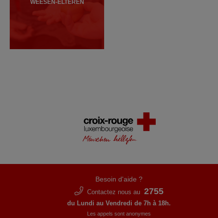
WEESEN-ELTEREN
Besoin d'aide ?
2755
Contactez nous au
du Lundi au Vendredi de 7h à 18h.
Les appels sont anonymes