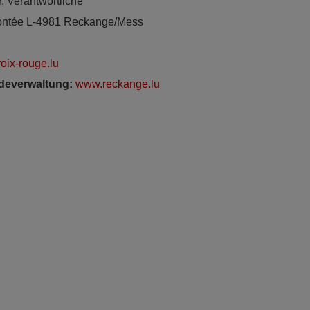
, Verantwortliche
Montée L-4981 Reckange/Mess
oix-rouge.lu
ndeverwaltung:
www.reckange.lu