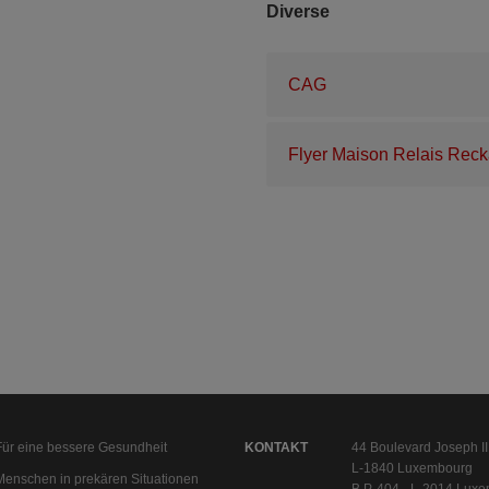
Diverse
CAG
Flyer Maison Relais Rec
Für eine bessere Gesundheit
KONTAKT
44 Boulevard Joseph II
L-1840 Luxembourg
Menschen in prekären Situationen