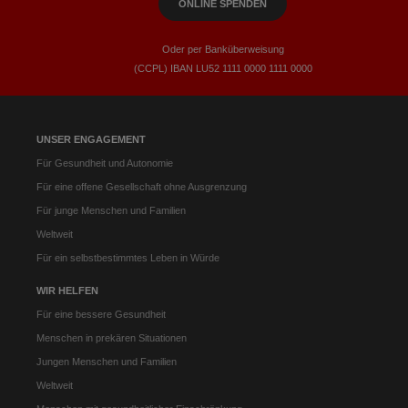
ONLINE SPENDEN
Oder per Banküberweisung
(CCPL) IBAN LU52​ 1111​ 0000​ 1111​ 0000
UNSER ENGAGEMENT
Für Gesundheit und Autonomie
Für eine offene Gesellschaft ohne Ausgrenzung
Für junge Menschen und Familien
Weltweit
Für ein selbstbestimmtes Leben in Würde
WIR HELFEN
Für eine bessere Gesundheit
Menschen in prekären Situationen
Jungen Menschen und Familien
Weltweit