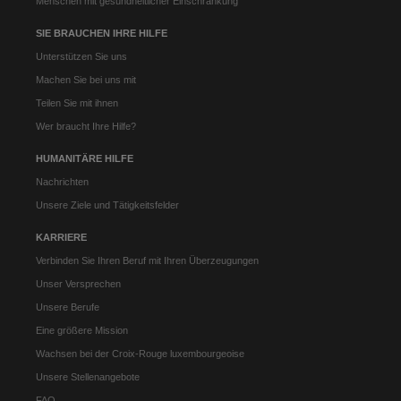
Menschen mit gesundheitlicher Einschränkung
SIE BRAUCHEN IHRE HILFE
Unterstützen Sie uns
Machen Sie bei uns mit
Teilen Sie mit ihnen
Wer braucht Ihre Hilfe?
HUMANITÄRE HILFE
Nachrichten
Unsere Ziele und Tätigkeitsfelder
KARRIERE
Verbinden Sie Ihren Beruf mit Ihren Überzeugungen
Unser Versprechen
Unsere Berufe
Eine größere Mission
Wachsen bei der Croix-Rouge luxembourgeoise
Unsere Stellenangebote
FAQ