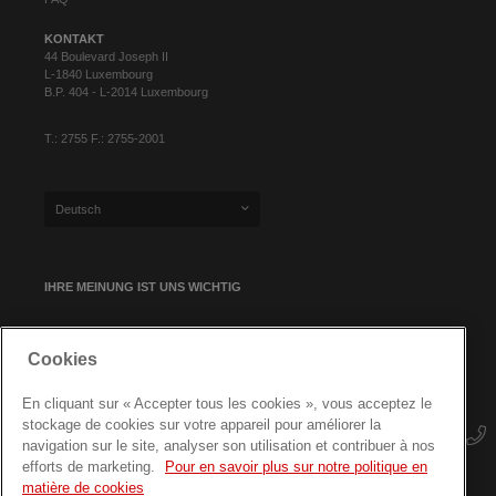
KONTAKT
44 Boulevard Joseph II
L-1840 Luxembourg
B.P. 404 - L-2014 Luxembourg
T.: 2755 F.: 2755-2001
Deutsch
IHRE MEINUNG IST UNS WICHTIG
Cookies
NEWSLETTER-ANMELDUNG
En cliquant sur « Accepter tous les cookies », vous acceptez le
stockage de cookies sur votre appareil pour améliorer la
navigation sur le site, analyser son utilisation et contribuer à nos
efforts de marketing.
Pour en savoir plus sur notre politique en
matière de cookies