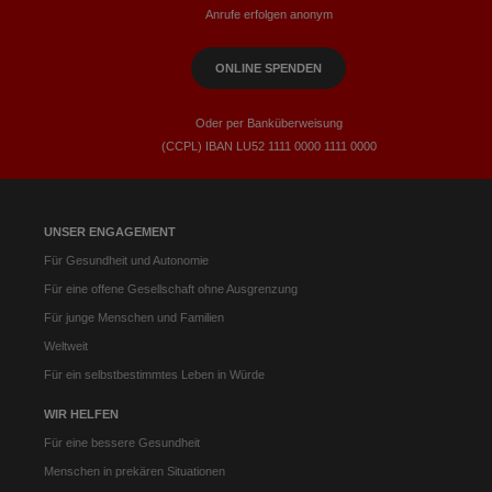
Anrufe erfolgen anonym
ONLINE SPENDEN
Oder per Banküberweisung
(CCPL) IBAN LU52​ 1111​ 0000​ 1111​ 0000
UNSER ENGAGEMENT
Für Gesundheit und Autonomie
Für eine offene Gesellschaft ohne Ausgrenzung
Für junge Menschen und Familien
Weltweit
Für ein selbstbestimmtes Leben in Würde
WIR HELFEN
Für eine bessere Gesundheit
Menschen in prekären Situationen