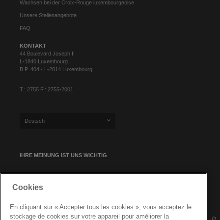
Wachsen bei der Croix-Rouge luxembourgeoise
Unsere Stellenangebote
FAQ
KONTAKT
44 Boulevard Joseph II
L-1840 Luxembourg
B.P. 404 - L-2014 Luxembourg
T.: 2755 F.: 2755-2001
Deutsch
IHRE MEINUNG IST UNS WICHTIG
Cookies
NEWSLETTER-ANMELDUNG
En cliquant sur « Accepter tous les cookies », vous acceptez le
stockage de cookies sur votre appareil pour améliorer la