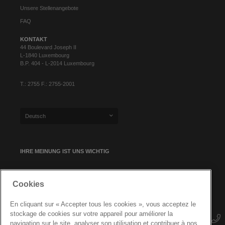
Unsere Stellenangebote
FAQ
KONTAKT
44 Boulevard Joseph II
L-1840 Luxembourg
B.P. 404 - L-2014 Luxembourg
T.: 2755 F.: 2755-2001
Deutsch
IHRE MEINUNG IST UNS WICHTIG
Cookies
NEWSLETTER-ANMELDUNG
En cliquant sur « Accepter tous les cookies », vous acceptez le
stockage de cookies sur votre appareil pour améliorer la
navigation sur le site, analyser son utilisation et contribuer à nos