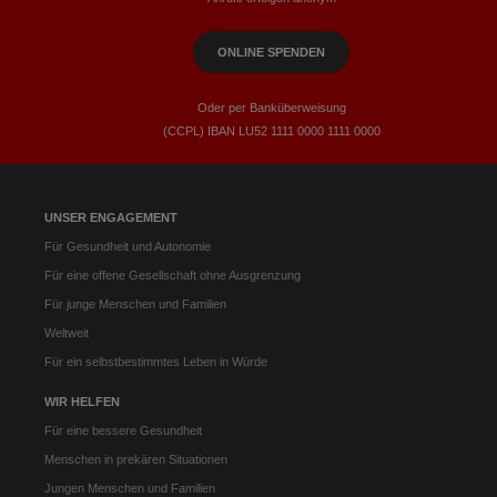
ONLINE SPENDEN
Oder per Banküberweisung
(CCPL) IBAN LU52​ 1111​ 0000​ 1111​ 0000
UNSER ENGAGEMENT
Für Gesundheit und Autonomie
Für eine offene Gesellschaft ohne Ausgrenzung
Für junge Menschen und Familien
Weltweit
Für ein selbstbestimmtes Leben in Würde
WIR HELFEN
Für eine bessere Gesundheit
Menschen in prekären Situationen
Jungen Menschen und Familien