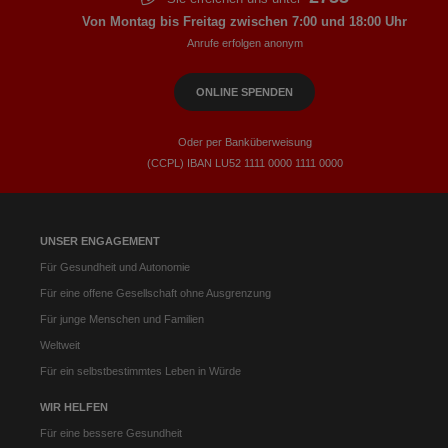
Von Montag bis Freitag zwischen 7:00 und 18:00 Uhr
Anrufe erfolgen anonym
ONLINE SPENDEN
Oder per Banküberweisung
(CCPL) IBAN LU52​ 1111​ 0000​ 1111​ 0000
UNSER ENGAGEMENT
Für Gesundheit und Autonomie
Für eine offene Gesellschaft ohne Ausgrenzung
Für junge Menschen und Familien
Weltweit
Für ein selbstbestimmtes Leben in Würde
WIR HELFEN
Für eine bessere Gesundheit