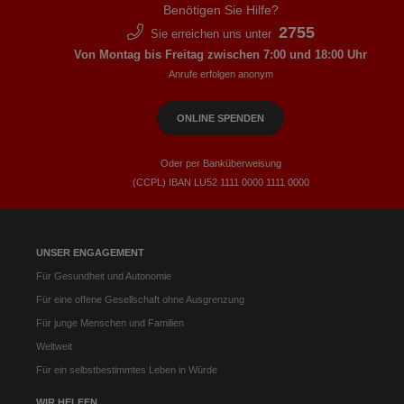
Benötigen Sie Hilfe?
2755
Sie erreichen uns unter
Von Montag bis Freitag zwischen 7:00 und 18:00 Uhr
Anrufe erfolgen anonym
ONLINE SPENDEN
Oder per Banküberweisung
(CCPL) IBAN LU52​ 1111​ 0000​ 1111​ 0000
UNSER ENGAGEMENT
Für Gesundheit und Autonomie
Für eine offene Gesellschaft ohne Ausgrenzung
Für junge Menschen und Familien
Weltweit
Für ein selbstbestimmtes Leben in Würde
WIR HELFEN