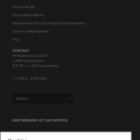
Unsere Berufe
Eine größere Mission
Wachsen bei der Croix-Rouge luxembourgeoise
Unsere Stellenangebote
FAQ
KONTAKT
44 Boulevard Joseph II
L-1840 Luxembourg
B.P. 404 - L-2014 Luxembourg
T.: 2755 F.: 2755-2001
Deutsch
IHRE MEINUNG IST UNS WICHTIG