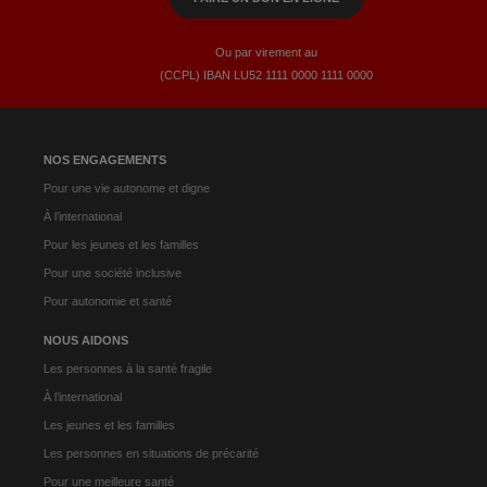
Ou par virement au
(CCPL) IBAN LU52​ 1111​ 0000​ 1111​ 0000
NOS ENGAGEMENTS
Pour une vie autonome et digne
À l’international
Pour les jeunes et les familles
Pour une société inclusive
Pour autonomie et santé
NOUS AIDONS
Les personnes à la santé fragile
À l’international
Les jeunes et les familles
Les personnes en situations de précarité
Pour une meilleure santé