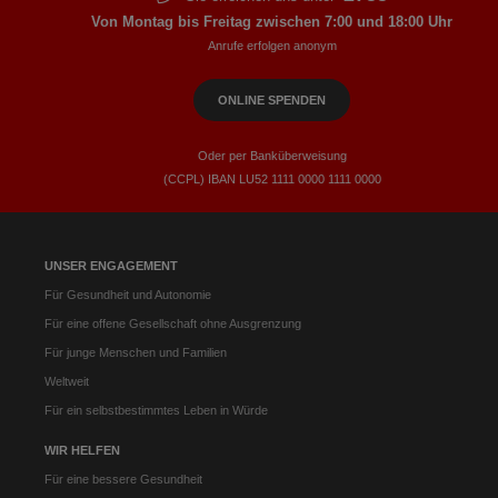
Von Montag bis Freitag zwischen 7:00 und 18:00 Uhr
Anrufe erfolgen anonym
ONLINE SPENDEN
Oder per Banküberweisung
(CCPL) IBAN LU52​ 1111​ 0000​ 1111​ 0000
UNSER ENGAGEMENT
Für Gesundheit und Autonomie
Für eine offene Gesellschaft ohne Ausgrenzung
Für junge Menschen und Familien
Weltweit
Für ein selbstbestimmtes Leben in Würde
WIR HELFEN
Für eine bessere Gesundheit