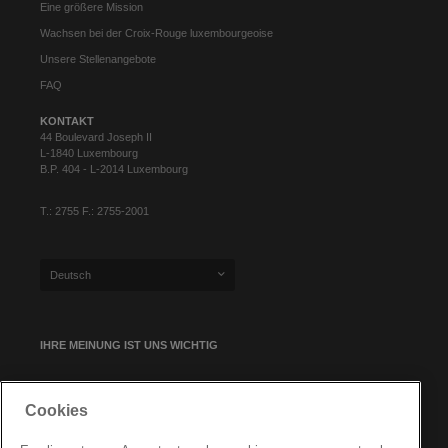
Eine größere Mission
Wachsen bei der Croix-Rouge luxembourgeoise
Unsere Stellenangebote
FAQ
KONTAKT
44 Boulevard Joseph II
L-1840 Luxembourg
B.P. 404 - L-2014 Luxembourg
T.: 2755 F.: 2755-2001
Deutsch
IHRE MEINUNG IST UNS WICHTIG
Cookies
NEWSLETTER-ANMELDUNG