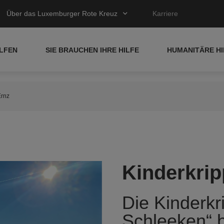
Über das Luxemburger Rote Kreuz
Karriere
ELFEN
SIE BRAUCHEN IHRE HILFE
HUMANITÄRE HI
Ernz
Kinderkrip
Die Kinderkr
Schleeken“ b