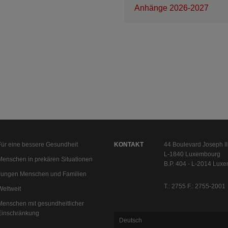
Anhänge 2026-2027
Für eine bessere Gesundheit
KONTAKT
44 Boulevard Joseph II
L-1840 Luxembourg
Menschen in prekären Situationen
B.P. 404 - L-2014 Lux
Jungen Menschen und Familien
T.: 2755 F.: 2755-2001
Weltweit
Menschen mit gesundheitlicher
Einschränkung
Deutsch