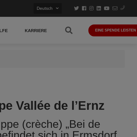
Deutsch
LFE
KARRIERE
EINE SPENDE LEISTEN
pe Vallée de l’Ernz
ippe (crèche) „Bei de
efindet sich in Ermsdorf.