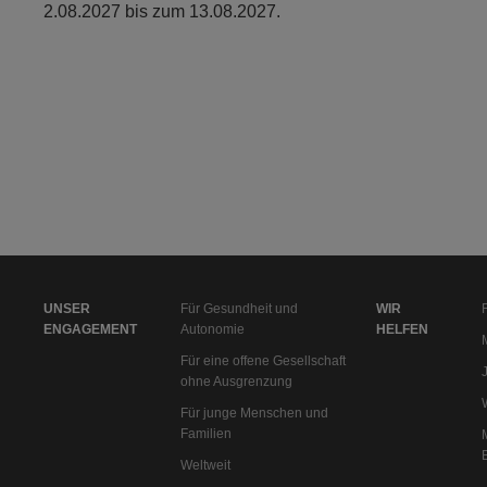
2.08.2027 bis zum 13.08.2027.
UNSER
Für Gesundheit und
WIR
ENGAGEMENT
Autonomie
HELFEN
Für eine offene Gesellschaft
ohne Ausgrenzung
Für junge Menschen und
Familien
Weltweit