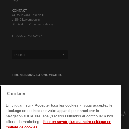
FAQ
KONTAKT
44 Boulevard Joseph II
L-1840 Luxembourg
B.P. 404 - L-2014 Luxembourg
T.: 2755 F.: 2755-2001
Deutsch
IHRE MEINUNG IST UNS WICHTIG
Cookies
NEWSLETTER-ANMELDUNG
En cliquant sur « Accepter tous les cookies », vous acceptez le
stockage de cookies sur votre appareil pour améliorer la
navigation sur le site, analyser son utilisation et contribuer à nos
efforts de marketing.
Pour en savoir plus sur notre politique en
matière de cookies