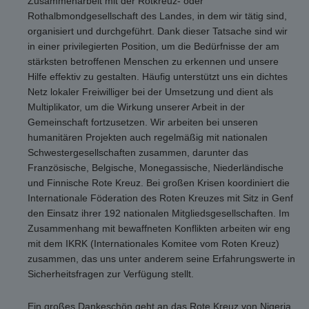
Zusammenarbeit mit der Rotkreuz- oder
Rothalbmondgesellschaft des Landes, in dem wir tätig sind,
organisiert und durchgeführt. Dank dieser Tatsache sind wir
in einer privilegierten Position, um die Bedürfnisse der am
stärksten betroffenen Menschen zu erkennen und unsere
Hilfe effektiv zu gestalten. Häufig unterstützt uns ein dichtes
Netz lokaler Freiwilliger bei der Umsetzung und dient als
Multiplikator, um die Wirkung unserer Arbeit in der
Gemeinschaft fortzusetzen. Wir arbeiten bei unseren
humanitären Projekten auch regelmäßig mit nationalen
Schwestergesellschaften zusammen, darunter das
Französische, Belgische, Monegassische, Niederländische
und Finnische Rote Kreuz. Bei großen Krisen koordiniert die
Internationale Föderation des Roten Kreuzes mit Sitz in Genf
den Einsatz ihrer 192 nationalen Mitgliedsgesellschaften. Im
Zusammenhang mit bewaffneten Konflikten arbeiten wir eng
mit dem IKRK (Internationales Komitee vom Roten Kreuz)
zusammen, das uns unter anderem seine Erfahrungswerte in
Sicherheitsfragen zur Verfügung stellt.
Ein großes Dankeschön geht an das Rote Kreuz von Nigeria,