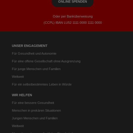
ONLINE SPENDEN
Oder per Banküberweisung
(CCPL) IBAN LU52​ 1111​ 0000​ 1111​ 0000
UNSER ENGAGEMENT
Für Gesundheit und Autonomie
Für eine offene Gesellschaft ohne Ausgrenzung
Für junge Menschen und Familien
Weltweit
Für ein selbstbestimmtes Leben in Würde
WIR HELFEN
Für eine bessere Gesundheit
Menschen in prekären Situationen
Jungen Menschen und Familien
Weltweit