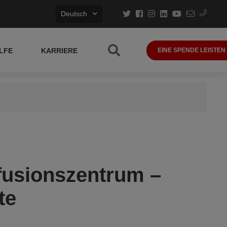
Deutsch
LFE
KARRIERE
EINE SPENDE LEISTEN
fusionszentrum –
te