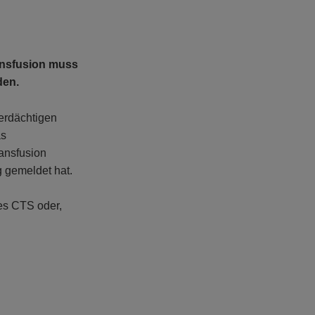
ansfusion muss
den.
erdächtigen
as
ransfusion
g gemeldet hat.
es CTS oder,