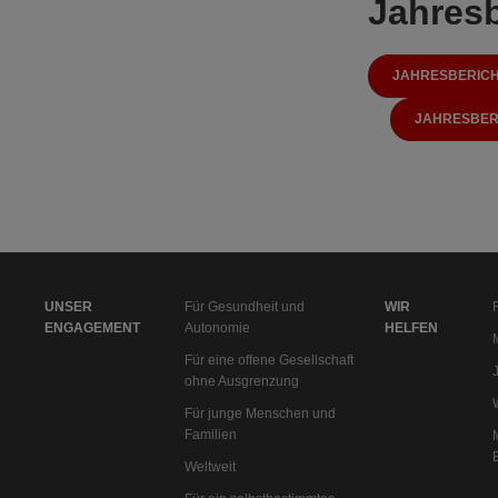
Jahresb
JAHRESBERICH
JAHRESBERI
UNSER
Für Gesundheit und
WIR
ENGAGEMENT
Autonomie
HELFEN
Für eine offene Gesellschaft
ohne Ausgrenzung
Für junge Menschen und
Familien
Weltweit