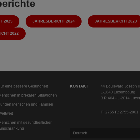
erichte
T 2025
JAHRESBERICHT 2024
JAHRESBERICHT 2023
CHT 2022
Für eine bessere Gesundheit
KONTAKT
44 Boulevard Joseph II
L-1840 Luxembourg
Menschen in prekären Situationen
B.P. 404 - L-2014 Lux
Jungen Menschen und Familien
T.: 2755 F.: 2755-2001
Weltweit
Menschen mit gesundheitlicher
Einschränkung
Deutsch