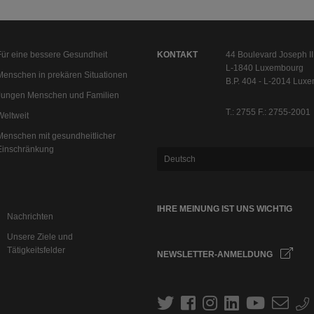
Für eine bessere Gesundheit
KONTAKT
44 Boulevard Joseph II
L-1840 Luxembourg
Menschen in prekären Situationen
B.P. 404 - L-2014 Lux
Jungen Menschen und Familien
T.: 2755 F.: 2755-2001
Weltweit
Menschen mit gesundheitlicher
Einschränkung
Deutsch
IHRE MEINUNG IST UNS WICHTIG
Nachrichten
Unsere Ziele und
Tätigkeitsfelder
NEWSLETTER-ANMELDUNG