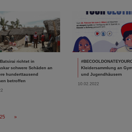
Batsirai richtet in
#BECOOLDONATEYOURC
skar schwere Schäden an
Kleidersammlung an Gy
ere hunderttausend
und Jugendhäusern
en betroffen
10.02.2022
22
25
»