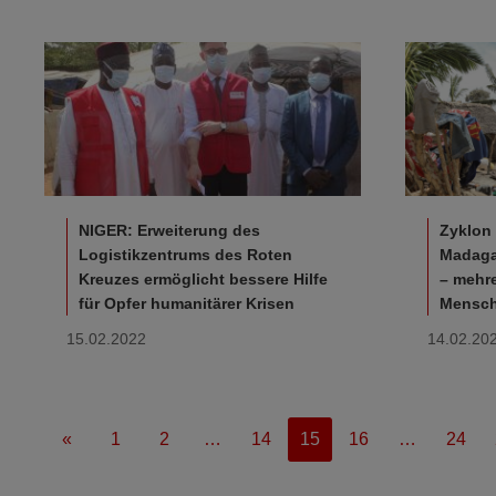
NIGER: Erweiterung des
Zyklon 
Logistikzentrums des Roten
Madaga
Kreuzes ermöglicht bessere Hilfe
– mehr
für Opfer humanitärer Krisen
Mensch
15.02.2022
14.02.20
«
1
2
…
14
15
16
…
24