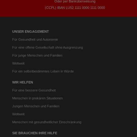
Oder per Banküberweisung
(CCPL) IBAN LU52​ 1111​ 0000​ 1111​ 0000
UNSER ENGAGEMENT
Für Gesundheit und Autonomie
Für eine offene Gesellschaft ohne Ausgrenzung
Für junge Menschen und Familien
Weltweit
Für ein selbstbestimmtes Leben in Würde
WIR HELFEN
Für eine bessere Gesundheit
Menschen in prekären Situationen
Jungen Menschen und Familien
Weltweit
Menschen mit gesundheitlicher Einschränkung
SIE BRAUCHEN IHRE HILFE