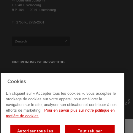
44 Boulevard Joseph II
L-1840 Luxembourg
B.P. 404 - L-2014 Luxembourg
T.: 2755 F.: 2755-2001
Deutsch
IHRE MEINUNG IST UNS WICHTIG
Cookies
NEWSLETTER-ANMELDUNG
En cliquant sur « Accepter tous les cookies », vous acceptez le
stockage de cookies sur votre appareil pour améliorer la
navigation sur le site, analyser son utilisation et contribuer à nos
efforts de marketing.
Pour en savoir plus sur notre politique en
matière de cookies
Autoriser tous les
Tout refuser