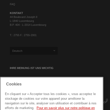
FAQ
KONTAKT
44 Boulevard Joseph II
L-1840 Luxembourg
B.P. 404 - L-2014 Luxembourg
T.: 2755 F.: 2755-2001
Deutsch
IHRE MEINUNG IST UNS WICHTIG
Cookies
NEWSLETTER-ANMELDUNG
En cliquant sur « Accepter tous les cookies », vous acceptez le
stockage de cookies sur votre appareil pour améliorer la
navigation sur le site, analyser son utilisation et contribuer à nos
efforts de marketing.
Pour en savoir plus sur notre politique en