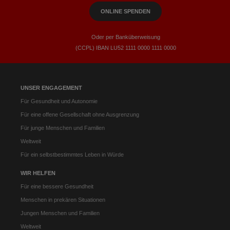
ONLINE SPENDEN
Oder per Banküberweisung
(CCPL) IBAN LU52​ 1111​ 0000​ 1111​ 0000
UNSER ENGAGEMENT
Für Gesundheit und Autonomie
Für eine offene Gesellschaft ohne Ausgrenzung
Für junge Menschen und Familien
Weltweit
Für ein selbstbestimmtes Leben in Würde
WIR HELFEN
Für eine bessere Gesundheit
Menschen in prekären Situationen
Jungen Menschen und Familien
Weltweit