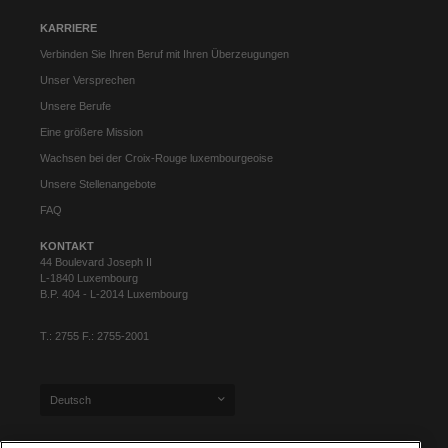
KARRIERE
Verbinden Sie Ihren Beruf mit Ihren Überzeugungen
Unser Versprechen
Unsere Berufe
Eine größere Mission
Wachsen bei der Croix-Rouge luxembourgeoise
Unsere Stellenangebote
FAQ
KONTAKT
44 Boulevard Joseph II
L-1840 Luxembourg
B.P. 404 - L-2014 Luxembourg
T.: 2755 F.: 2755-2001
Deutsch