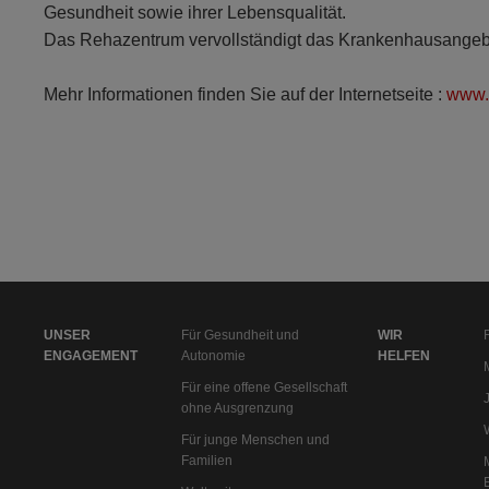
Gesundheit sowie ihrer Lebensqualität.
Das Rehazentrum vervollständigt das Krankenhausangebot 
Mehr Informationen finden Sie auf der Internetseite :
www.r
UNSER
Für Gesundheit und
WIR
ENGAGEMENT
Autonomie
HELFEN
Für eine offene Gesellschaft
ohne Ausgrenzung
Für junge Menschen und
Familien