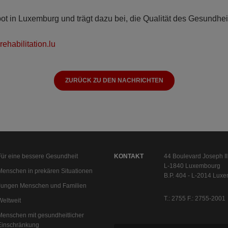
in Luxemburg und trägt dazu bei, die Qualität des Gesundheit
ehabilitation.lu
ZURÜCK ZU DEN NACHRICHTEN
Für eine bessere Gesundheit
KONTAKT
44 Boulevard Joseph II
L-1840 Luxembourg
Menschen in prekären Situationen
B.P. 404 - L-2014 Lux
Jungen Menschen und Familien
T.: 2755 F.: 2755-2001
Weltweit
Menschen mit gesundheitlicher
Einschränkung