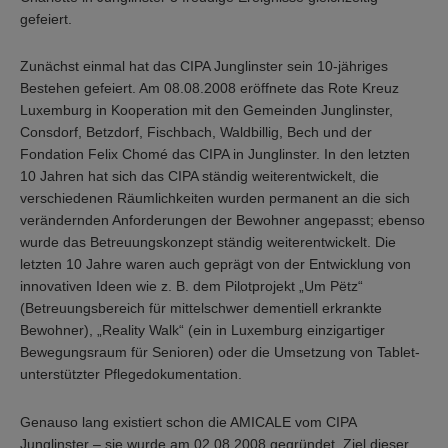
gefeiert.
Zunächst einmal hat das CIPA Junglinster sein 10-jähriges
Bestehen gefeiert. Am 08.08.2008 eröffnete das Rote Kreuz
Luxemburg in Kooperation mit den Gemeinden Junglinster,
Consdorf, Betzdorf, Fischbach, Waldbillig, Bech und der
Fondation Felix Chomé das CIPA in Junglinster. In den letzten
10 Jahren hat sich das CIPA ständig weiterentwickelt, die
verschiedenen Räumlichkeiten wurden permanent an die sich
verändernden Anforderungen der Bewohner angepasst; ebenso
wurde das Betreuungskonzept ständig weiterentwickelt. Die
letzten 10 Jahre waren auch geprägt von der Entwicklung von
innovativen Ideen wie z. B. dem Pilotprojekt „Um Pëtz“
(Betreuungsbereich für mittelschwer dementiell erkrankte
Bewohner), „Reality Walk“ (ein in Luxemburg einzigartiger
Bewegungsraum für Senioren) oder die Umsetzung von Tablet-
unterstützter Pflegedokumentation.
Genauso lang existiert schon die AMICALE vom CIPA
Junglinster – sie wurde am 02.08.2008 gegründet. Ziel dieser