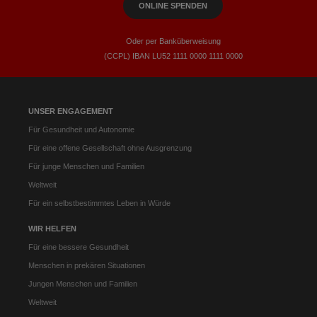
ONLINE SPENDEN
Oder per Banküberweisung
(CCPL) IBAN LU52​ 1111​ 0000​ 1111​ 0000
UNSER ENGAGEMENT
Für Gesundheit und Autonomie
Für eine offene Gesellschaft ohne Ausgrenzung
Für junge Menschen und Familien
Weltweit
Für ein selbstbestimmtes Leben in Würde
WIR HELFEN
Für eine bessere Gesundheit
Menschen in prekären Situationen
Jungen Menschen und Familien
Weltweit