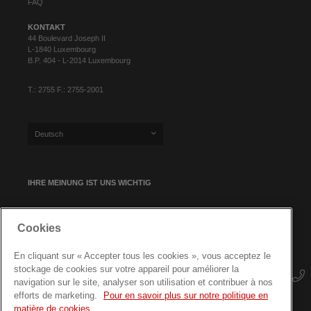
FAQ
KONTAKT
44 Boulevard Joseph II
L-1840 Luxembourg
B.P. 404 - L-2014 Luxembourg
T.: 2755 F.: 2755-2001
Deutsch
IHRE MEINUNG IST UNS WICHTIG
Cookies
NEWSLETTER-ANMELDUNG
En cliquant sur « Accepter tous les cookies », vous acceptez le
stockage de cookies sur votre appareil pour améliorer la
navigation sur le site, analyser son utilisation et contribuer à nos
efforts de marketing.
Pour en savoir plus sur notre politique en
matière de cookies