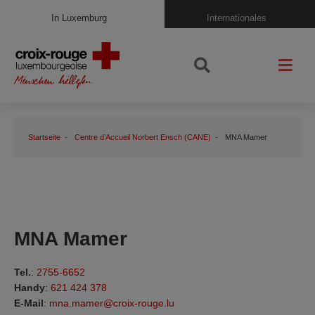
In Luxemburg
Internationales
Startseite
Centre d’Accueil Norbert Ensch (CANE)
MNA Mamer
MNA Mamer
Tel.
:
2755-6652
Handy
:
621 424 378
E-Mail
:
mna.mamer@croix-rouge.lu