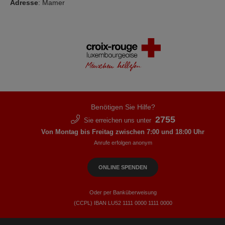
Adresse
: Mamer
Benötigen Sie Hilfe?
2755
Sie erreichen uns unter
Von Montag bis Freitag zwischen 7:00 und 18:00 Uhr
Anrufe erfolgen anonym
ONLINE SPENDEN
Oder per Banküberweisung
(CCPL) IBAN LU52​ 1111​ 0000​ 1111​ 0000