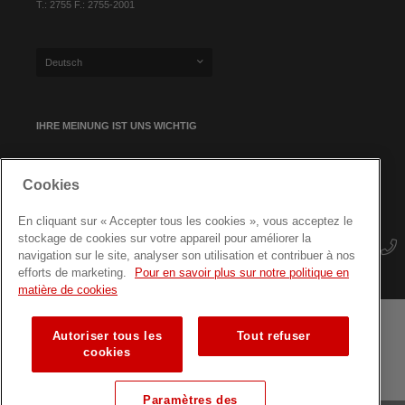
T.: 2755 F.: 2755-2001
Deutsch
IHRE MEINUNG IST UNS WICHTIG
Cookies
NEWSLETTER-ANMELDUNG
En cliquant sur « Accepter tous les cookies », vous acceptez le
stockage de cookies sur votre appareil pour améliorer la
navigation sur le site, analyser son utilisation et contribuer à nos
efforts de marketing.
Pour en savoir plus sur notre politique en
matière de cookies
Autoriser tous les
Tout refuser
Geschäftsbedingungen
Datenschutz
Seitenübersicht
cookies
Fortbildungen für Fachkräfte
Paramètres des