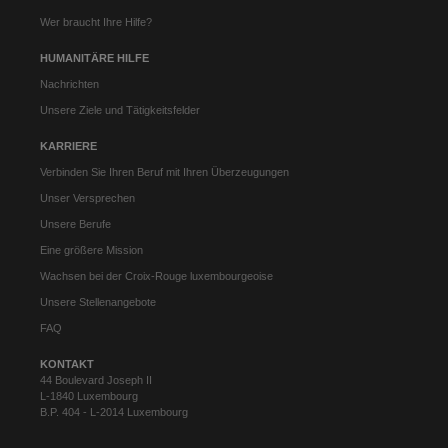
Wer braucht Ihre Hilfe?
HUMANITÄRE HILFE
Nachrichten
Unsere Ziele und Tätigkeitsfelder
KARRIERE
Verbinden Sie Ihren Beruf mit Ihren Überzeugungen
Unser Versprechen
Unsere Berufe
Eine größere Mission
Wachsen bei der Croix-Rouge luxembourgeoise
Unsere Stellenangebote
FAQ
KONTAKT
44 Boulevard Joseph II
L-1840 Luxembourg
B.P. 404 - L-2014 Luxembourg