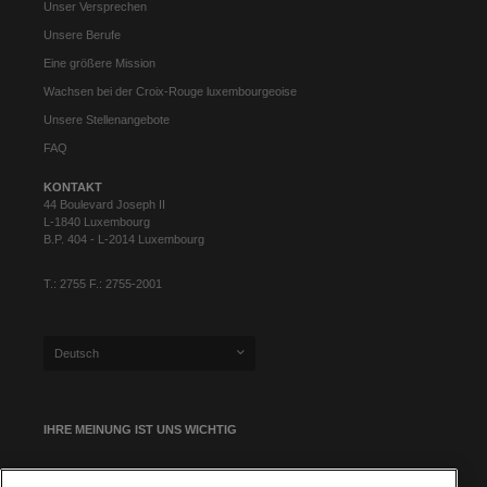
Unser Versprechen
Unsere Berufe
Eine größere Mission
Wachsen bei der Croix-Rouge luxembourgeoise
Unsere Stellenangebote
FAQ
KONTAKT
44 Boulevard Joseph II
L-1840 Luxembourg
B.P. 404 - L-2014 Luxembourg
T.: 2755 F.: 2755-2001
Deutsch
IHRE MEINUNG IST UNS WICHTIG