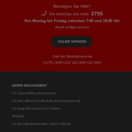
Benötigen Sie Hilfe?
2755
Sie erreichen uns unter
Von Montag bis Freitag zwischen 7:00 und 18:00 Uhr
Anrufe erfolgen anonym
ONLINE SPENDEN
Oder per Banküberweisung
(CCPL) IBAN LU52​ 1111​ 0000​ 1111​ 0000
UNSER ENGAGEMENT
Für Gesundheit und Autonomie
Für eine offene Gesellschaft ohne Ausgrenzung
Für junge Menschen und Familien
Weltweit
Für ein selbstbestimmtes Leben in Würde