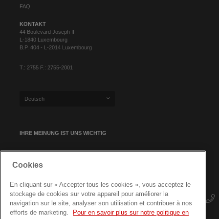
FAQ
KONTAKT
44 Boulevard Joseph II
L-1840 Luxembourg
B.P. 404 - L-2014 Luxembourg
T.: 2755 F.: 2755-2001
Deutsch
IHRE MEINUNG IST UNS WICHTIG
Cookies
NEWSLETTER-ANMELDUNG
En cliquant sur « Accepter tous les cookies », vous acceptez le
stockage de cookies sur votre appareil pour améliorer la
navigation sur le site, analyser son utilisation et contribuer à nos
efforts de marketing.
Pour en savoir plus sur notre politique en