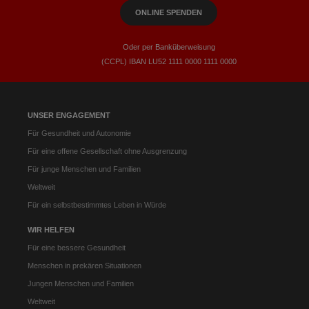
ONLINE SPENDEN
Oder per Banküberweisung
(CCPL) IBAN LU52​ 1111​ 0000​ 1111​ 0000
UNSER ENGAGEMENT
Für Gesundheit und Autonomie
Für eine offene Gesellschaft ohne Ausgrenzung
Für junge Menschen und Familien
Weltweit
Für ein selbstbestimmtes Leben in Würde
WIR HELFEN
Für eine bessere Gesundheit
Menschen in prekären Situationen
Jungen Menschen und Familien
Weltweit