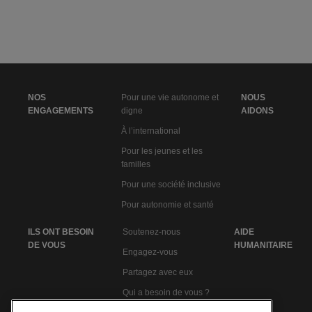
NOS
Pour une vie autonome et
NOUS
ENGAGEMENTS
digne
AIDONS
À l’international
Pour les jeunes et les
familles
Pour une société inclusive
Pour autonomie et santé
ILS ONT BESOIN
Soutenez-nous
AIDE
DE VOUS
HUMANITAIRE
Engagez-vous
Partagez avec eux
Qui a besoin de vous ?