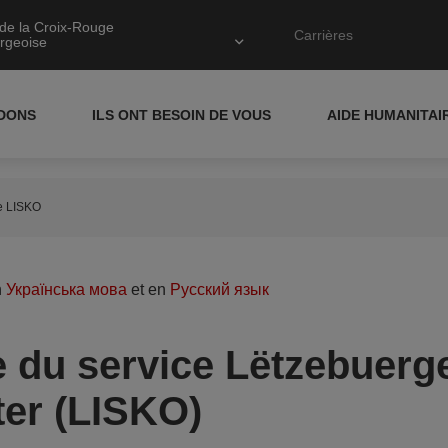
de la Croix-Rouge
Carrières
rgeoise
IDONS
ILS ONT BESOIN DE VOUS
AIDE HUMANITAI
ce LISKO
n
Українська мова
et en
Русский язык
e du service Lëtzebuerge
er (LISKO)