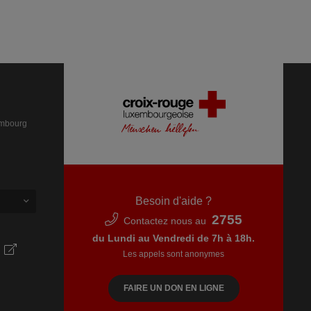
embourg
Besoin d'aide ?
2755
Contactez nous au
du Lundi au Vendredi de 7h à 18h.
Les appels sont anonymes
FAIRE UN DON EN LIGNE