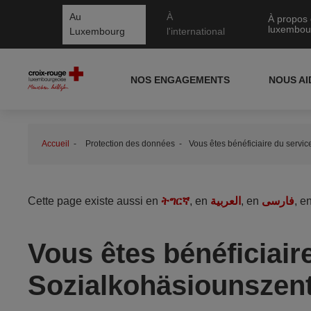
Au
À
À propos 
luxembou
Luxembourg
l'international
NOS ENGAGEMENTS
NOUS A
Accueil
Protection des données
Vous êtes bénéficiaire du servi
Cette page existe aussi en
ትግርኛ
, en
العربية
, en
فارسی
, e
Vous êtes bénéficiair
Sozialkohäsiounszent