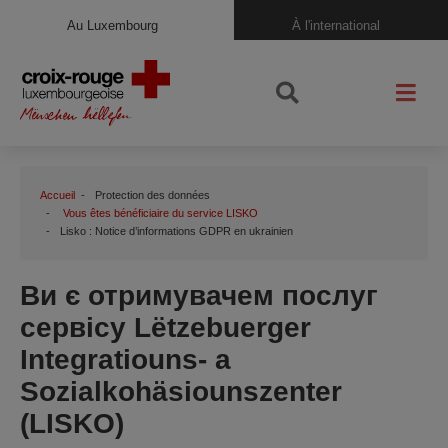
Au Luxembourg
À l'international
Accueil
Protection des données
Vous êtes bénéficiaire du service LISKO
Lisko : Notice d’informations GDPR en ukrainien
Ви є отримувачем послуг
сервісу Lëtzebuerger
Integratiouns- a
Sozialkohäsiounszenter
(LISKO)