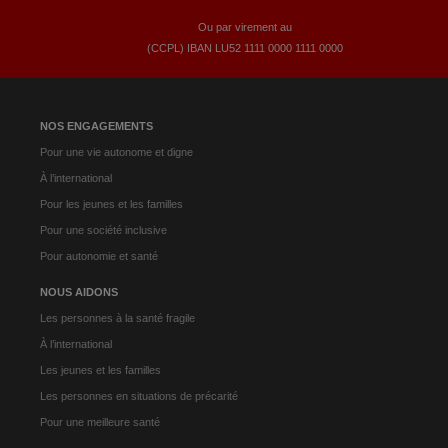
Ou par virement au
(CCPL) IBAN LU52​ 1111​ 0000​ 1111​ 0000
NOS ENGAGEMENTS
Pour une vie autonome et digne
À l’international
Pour les jeunes et les familles
Pour une société inclusive
Pour autonomie et santé
NOUS AIDONS
Les personnes à la santé fragile
À l’international
Les jeunes et les familles
Les personnes en situations de précarité
Pour une meilleure santé