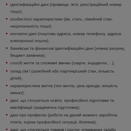
ідентифікаційні дані (прізвище, ім’я, реєстраційний номер
тощо);
особистісні характеристики (вік, стать, сімейний стан,
національність тощо);
контактні дані (поштова адреса, номер телефону, адреса
електронної пошти);
банківські та фінансові ідентифікаційні дані (номер рахунку,
бюджет заявника);
спосіб життя та споживчі звички (скарги, інциденти,…);
склад сім’ї (шлюбний або партнерський стан, кількість
дітей);
характеристика житла (тип житла, ціна оренди, кількість
кімнат);
дані, що стосуються освіти, професійної підготовки та
кваліфікації (академічна підготовка);
дані про професію (робота на даний момент, заробітна
плата, оцінка професійної ситуаціі, безпека);
дані, що стосуються товарів і послуг, отриманих та/або