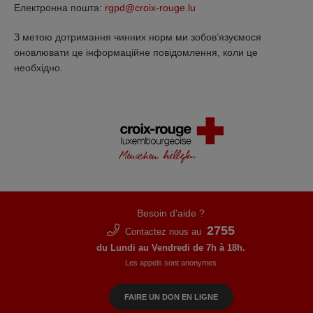
Електронна пошта:
rgpd@croix-rouge.lu
З метою дотримання чинних норм ми зобов’язуємося
оновлювати це інформаційне повідомлення, коли це
необхідно.
Besoin d'aide ?
2755
Contactez nous au
du Lundi au Vendredi de 7h à 18h.
Les appels sont anonymes
FAIRE UN DON EN LIGNE