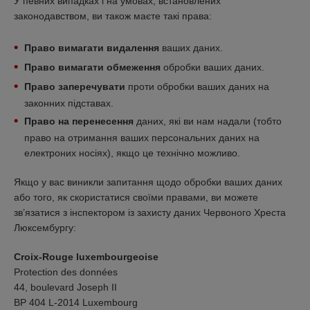
У певних випадках і на умовах, встановлених
законодавством, ви також маєте такі права:
Право вимагати видалення
ваших даних.
Право вимагати обмеження
обробки ваших даних.
Право заперечувати
проти обробки ваших даних на
законних підставах.
Право на перенесення
даних, які ви нам надали (тобто
право на отримання ваших персональних даних на
електроних носіях), якщо це технічно можливо.
Якщо у вас виникли запитання щодо обробки ваших даних
або того, як скористатися своїми правами, ви можете
зв’язатися з інспектором із захисту даних Червоного Хреста
Люксембургу:
Croix-Rouge luxembourgeoise
Protection des données
44, boulevard Joseph II
BP 404 L-2014 Luxembourg