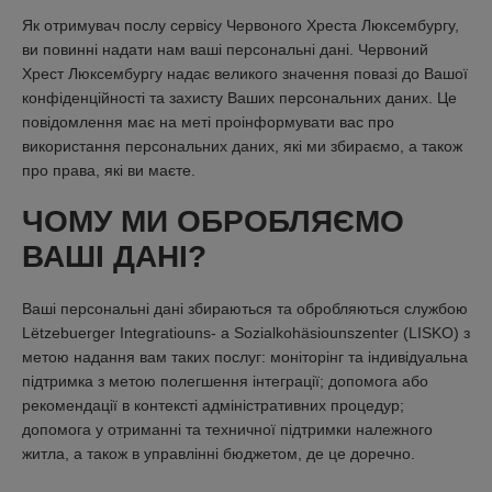
Як отримувач послу сервісу Червоного Хреста Люксембуpгу,
ви повинні надати нам ваші персональні дані. Червоний
Хрест Люксембургу надає великого значення повазі до Вашої
конфіденційності та захисту Ваших персональних даних. Це
повідомлення має на меті проінформувати вас про
використання персональних даних, які ми збираємо, а також
про права, які ви маєте.
ЧОМУ МИ ОБРОБЛЯЄМО
ВАШІ ДАНІ?
Ваші персональні дані збираються та обробляються службою
Lëtzebuerger Integratiouns- a Sozialkohäsiounszenter (LISKO) з
метою надання вам таких послуг: моніторінг та індивідуальна
підтримка з метою полегшення інтеграції; допомога або
рекомендації в контексті адміністративних процедур;
допомога у отриманні та техничної підтримки належного
житла, а також в управлінні бюджетом, де це доречно.