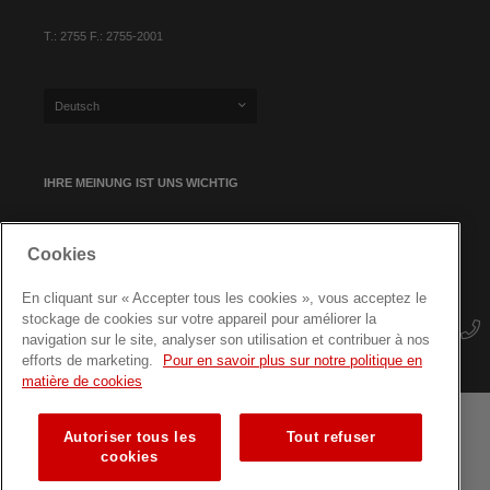
T.: 2755 F.: 2755-2001
Deutsch
IHRE MEINUNG IST UNS WICHTIG
Cookies
NEWSLETTER-ANMELDUNG
En cliquant sur « Accepter tous les cookies », vous acceptez le
stockage de cookies sur votre appareil pour améliorer la
navigation sur le site, analyser son utilisation et contribuer à nos
efforts de marketing.
Pour en savoir plus sur notre politique en
matière de cookies
Autoriser tous les
Tout refuser
Geschäftsbedingungen
Datenschutz
Seitenübersicht
cookies
Fortbildungen für Fachkräfte