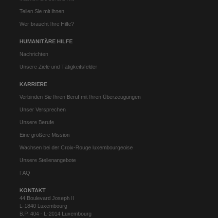
Teilen Sie mit ihnen
Wer braucht Ihre Hilfe?
HUMANITÄRE HILFE
Nachrichten
Unsere Ziele und Tätigkeitsfelder
KARRIERE
Verbinden Sie Ihren Beruf mit Ihren Überzeugungen
Unser Versprechen
Unsere Berufe
Eine größere Mission
Wachsen bei der Croix-Rouge luxembourgeoise
Unsere Stellenangebote
FAQ
KONTAKT
44 Boulevard Joseph II
L-1840 Luxembourg
B.P. 404 - L-2014 Luxembourg