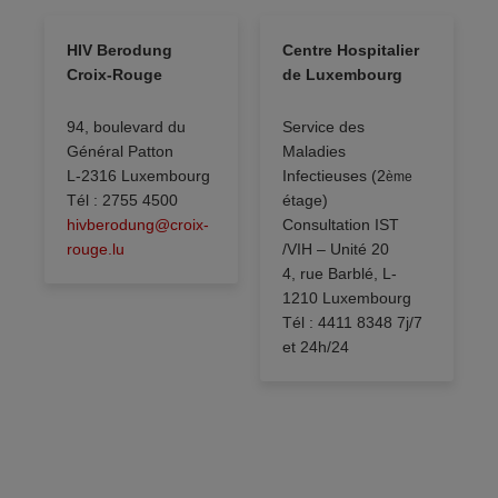
HIV Berodung
Centre Hospitalier
Croix-Rouge
de Luxembourg
94, boulevard du
Service des
Général Patton
Maladies
L-2316 Luxembourg
Infectieuses (2
ème
Tél : 2755 4500
étage)
hivberodung@croix-
Consultation IST
rouge.lu
/VIH – Unité 20
4, rue Barblé, L-
1210 Luxembourg
Tél : 4411 8348 7j/7
et 24h/24