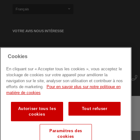
Français
VOTRE AVIS NOUS INTÉRESSE
INSCRIPTION À NOTRE
Cookies
NEWSLETTER
En cliquant sur « Accepter tous les cookies », vous acceptez le
stockage de cookies sur votre appareil pour améliorer la
navigation sur le site, analyser son utilisation et contribuer à nos
efforts de marketing.
Pour en savoir plus sur notre politique en
matière de cookies
Autoriser tous les
Tout refuser
Mentions Légales
Protection des données
Plan du site
cookies
Formations pour professionnels
Paramètres des
cookies
© Croix-Rouge luxembourgeoise