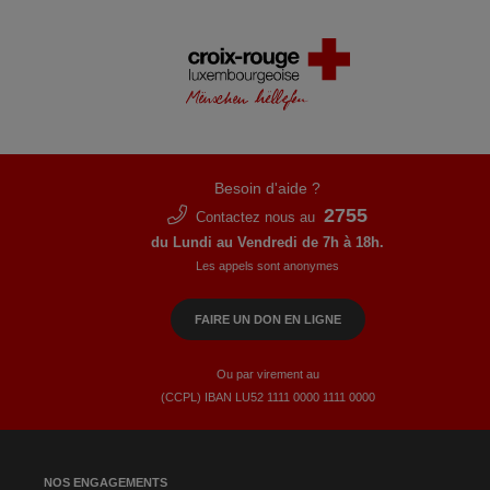
Besoin d'aide ?
2755
Contactez nous au
du Lundi au Vendredi de 7h à 18h.
Les appels sont anonymes
FAIRE UN DON EN LIGNE
Ou par virement au
(CCPL) IBAN LU52​ 1111​ 0000​ 1111​ 0000
NOS ENGAGEMENTS