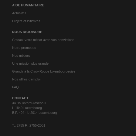
AIDE HUMANITAIRE
Actualités
Projets et initiatives
NOUS REJOINDRE
Croisez votre métier avec vos convictions
Notre promesse
Nos métiers
Une mission plus grande
Grandir à la Croix-Rouge luxembourgeoise
Nos offres d’emploi
FAQ
CONTACT
44 Boulevard Joseph II
L-1840 Luxembourg
B.P. 404 - L-2014 Luxembourg
T.: 2755 F.: 2755-2001