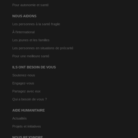
Pour autonomie et santé
NOUS AIDONS
Les personnes à la santé fragile
À l’international
Les jeunes et les familles
Les personnes en situations de précarité
Pour une meilleure santé
ILS ONT BESOIN DE VOUS
Soutenez-nous
Engagez-vous
Partagez avec eux
Qui a besoin de vous ?
AIDE HUMANITAIRE
Actualités
Projets et initiatives
NOUS REJOINDRE