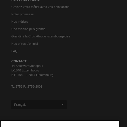
Croisez votre métier avec vos convictions
Notre promesse
Nos métiers
Une mission plus grande
Grandir à la Croix-Rouge luxembourgeoise
Nos offres d’emploi
FAQ
CONTACT
44 Boulevard Joseph II
L-1840 Luxembourg
B.P. 404 - L-2014 Luxembourg
T.: 2755 F.: 2755-2001
Français
INSCRIPTION À NOTRE