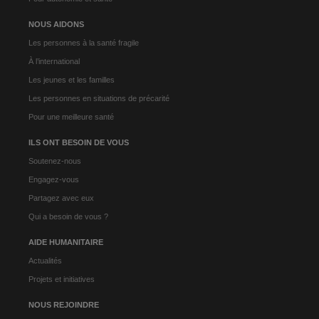
NOUS AIDONS
Les personnes à la santé fragile
À l’international
Les jeunes et les familles
Les personnes en situations de précarité
Pour une meilleure santé
ILS ONT BESOIN DE VOUS
Soutenez-nous
Engagez-vous
Partagez avec eux
Qui a besoin de vous ?
AIDE HUMANITAIRE
Actualités
Projets et initiatives
NOUS REJOINDRE