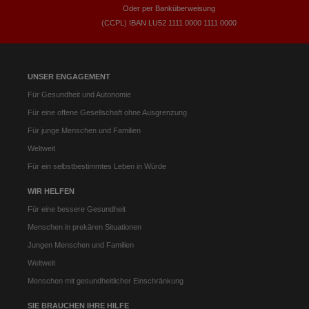
Oder per Banküberweisung
(CCPL) IBAN LU52​ 1111​ 0000​ 1111​ 0000
UNSER ENGAGEMENT
Für Gesundheit und Autonomie
Für eine offene Gesellschaft ohne Ausgrenzung
Für junge Menschen und Familien
Weltweit
Für ein selbstbestimmtes Leben in Würde
WIR HELFEN
Für eine bessere Gesundheit
Menschen in prekären Situationen
Jungen Menschen und Familien
Weltweit
Menschen mit gesundheitlicher Einschränkung
SIE BRAUCHEN IHRE HILFE