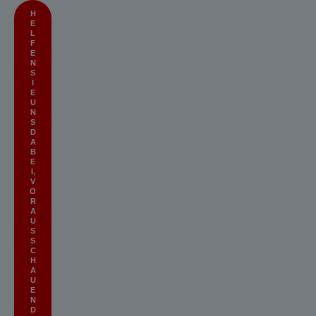
H
E
L
F
E
N
S
I
E
U
N
S
D
A
B
E
I,
V
O
R
A
U
S
S
C
H
A
U
E
N
D