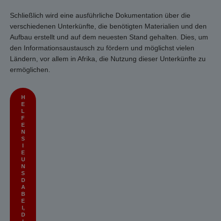
Schließlich wird eine ausführliche Dokumentation über die
verschiedenen Unterkünfte, die benötigten Materialien und den
Aufbau erstellt und auf dem neuesten Stand gehalten. Dies, um
den Informationsaustausch zu fördern und möglichst vielen
Ländern, vor allem in Afrika, die Nutzung dieser Unterkünfte zu
ermöglichen.
H
E
L
F
E
N
S
I
E
U
N
S
D
A
B
E
I,
D