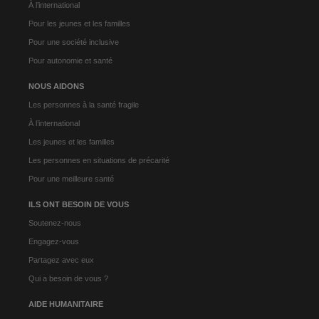
À l’international
Pour les jeunes et les familles
Pour une société inclusive
Pour autonomie et santé
NOUS AIDONS
Les personnes à la santé fragile
À l’international
Les jeunes et les familles
Les personnes en situations de précarité
Pour une meilleure santé
ILS ONT BESOIN DE VOUS
Soutenez-nous
Engagez-vous
Partagez avec eux
Qui a besoin de vous ?
AIDE HUMANITAIRE