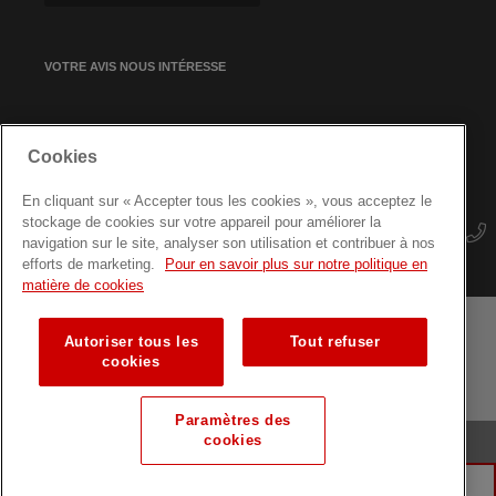
VOTRE AVIS NOUS INTÉRESSE
INSCRIPTION À NOTRE
Cookies
NEWSLETTER
En cliquant sur « Accepter tous les cookies », vous acceptez le
stockage de cookies sur votre appareil pour améliorer la
navigation sur le site, analyser son utilisation et contribuer à nos
efforts de marketing.
Pour en savoir plus sur notre politique en
matière de cookies
Autoriser tous les
Tout refuser
Mentions Légales
Protection des données
Plan du site
cookies
Formations pour professionnels
Paramètres des
cookies
© Croix-Rouge luxembourgeoise
FAIRE UN DON
DON DU SANG