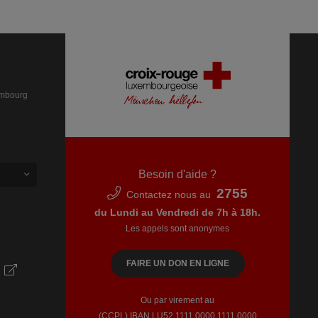
embourg
Besoin d'aide ?
2755
Contactez nous au
du Lundi au Vendredi de 7h à 18h.
Les appels sont anonymes
FAIRE UN DON EN LIGNE
Ou par virement au
(CCPL) IBAN LU52​ 1111​ 0000​ 1111​ 0000