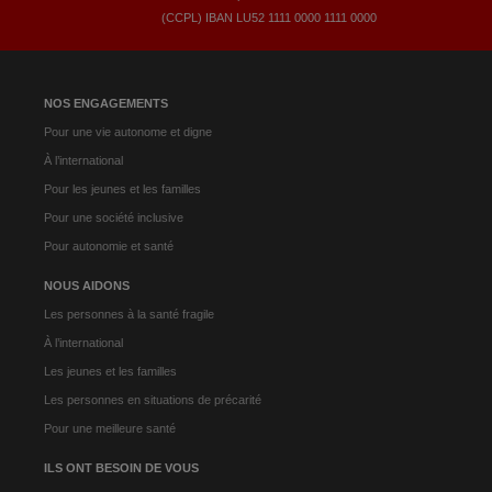
(CCPL) IBAN LU52​ 1111​ 0000​ 1111​ 0000
NOS ENGAGEMENTS
Pour une vie autonome et digne
À l’international
Pour les jeunes et les familles
Pour une société inclusive
Pour autonomie et santé
NOUS AIDONS
Les personnes à la santé fragile
À l’international
Les jeunes et les familles
Les personnes en situations de précarité
Pour une meilleure santé
ILS ONT BESOIN DE VOUS