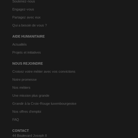
Soutenez-nous
Engagez-vous
Partagez avec eux
Qui a besoin de vous ?
AIDE HUMANITAIRE
Actualités
Projets et initiatives
NOUS REJOINDRE
Croisez votre métier avec vos convictions
Notre promesse
Nos métiers
Une mission plus grande
Grandir à la Croix-Rouge luxembourgeoise
Nos offres d’emploi
FAQ
CONTACT
44 Boulevard Joseph II