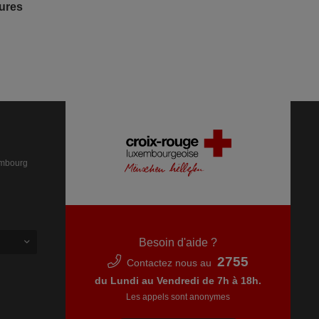
ures
embourg
Besoin d'aide ?
2755
Contactez nous au
du Lundi au Vendredi de 7h à 18h.
Les appels sont anonymes