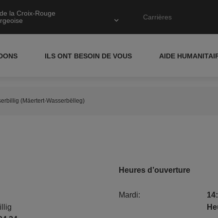
de la Croix-Rouge
Carrières
rgeoise
IDONS
ILS ONT BESOIN DE VOUS
AIDE HUMANITAI
rbillig (Mäertert-Wasserbëlleg)
Heures d’ouverture
Mardi:
14:
llig
He