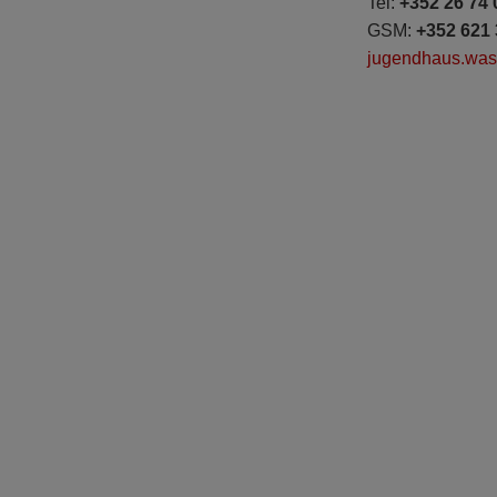
Tel:
+352 26 74 
GSM:
+352 621 
jugendhaus.wass