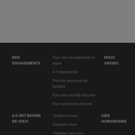
NOS
Pour une vie autonome et
NOUS
ENGAGEMENTS
digne
AIDONS
À l’international
Pour les jeunes et les
familles
Pour une société inclusive
Pour autonomie et santé
ILS ONT BESOIN
Soutenez-nous
AIDE
DE VOUS
HUMANITAIRE
Engagez-vous
Partagez avec eux