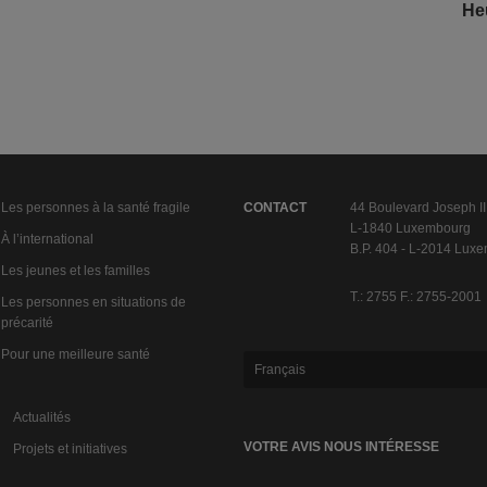
He
Les personnes à la santé fragile
CONTACT
44 Boulevard Joseph II
L-1840 Luxembourg
À l’international
B.P. 404 - L-2014 Lux
Les jeunes et les familles
T.: 2755 F.: 2755-2001
Les personnes en situations de
précarité
Pour une meilleure santé
Français
Actualités
VOTRE AVIS NOUS INTÉRESSE
Projets et initiatives