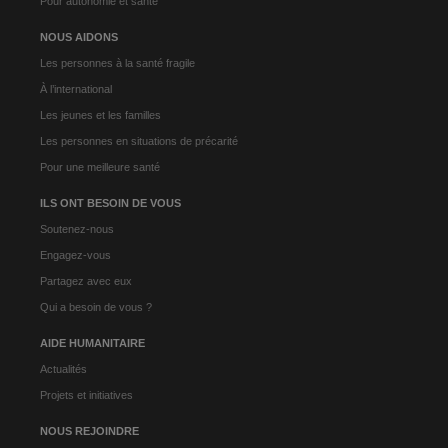
Pour autonomie et santé
NOUS AIDONS
Les personnes à la santé fragile
À l’international
Les jeunes et les familles
Les personnes en situations de précarité
Pour une meilleure santé
ILS ONT BESOIN DE VOUS
Soutenez-nous
Engagez-vous
Partagez avec eux
Qui a besoin de vous ?
AIDE HUMANITAIRE
Actualités
Projets et initiatives
NOUS REJOINDRE