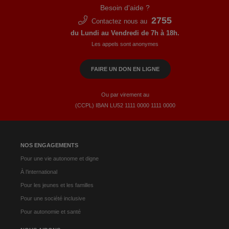
Besoin d'aide ?
2755
Contactez nous au
du Lundi au Vendredi de 7h à 18h.
Les appels sont anonymes
FAIRE UN DON EN LIGNE
Ou par virement au
(CCPL) IBAN LU52​ 1111​ 0000​ 1111​ 0000
NOS ENGAGEMENTS
Pour une vie autonome et digne
À l’international
Pour les jeunes et les familles
Pour une société inclusive
Pour autonomie et santé