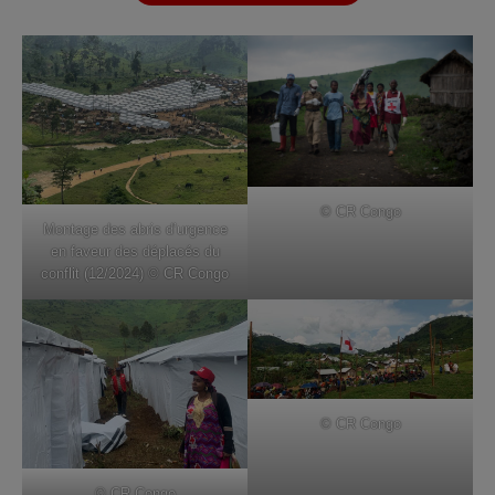
© CR Congo
Montage des abris d’urgence
en faveur des déplacés du
conflit (12/2024) © CR Congo
© CR Congo
© CR Congo