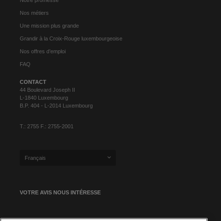
Nos métiers
Une mission plus grande
Grandir à la Croix-Rouge luxembourgeoise
Nos offres d’emploi
FAQ
CONTACT
44 Boulevard Joseph II
L-1840 Luxembourg
B.P. 404 - L-2014 Luxembourg
T.: 2755 F.: 2755-2001
Français
VOTRE AVIS NOUS INTÉRESSE