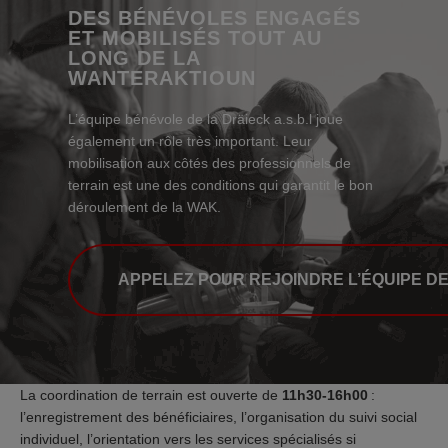
DES BÉNÉVOLES ENGAGÉS
ET MOBILISÉS TOUT AU
LONG DE LA
WANTERAKTIOUN
L’équipe bénévole de la Dräieck a.s.b.l joue
également un rôle très important. Leur
mobilisation aux côtés des professionnels de
terrain est une des conditions qui garantit le bon
déroulement de la WAK.
APPELEZ POUR REJOINDRE L’ÉQUIPE D
La coordination de terrain est ouverte de
11h30-16h00
:
l’enregistrement des bénéficiaires, l’organisation du suivi social
individuel, l’orientation vers les services spécialisés si