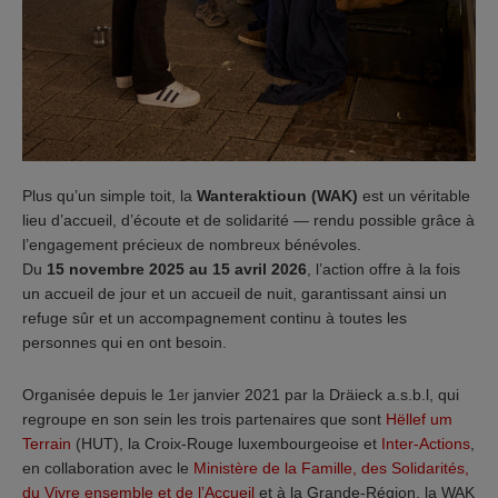
Plus qu’un simple toit, la
Wanteraktioun (WAK)
est un véritable
lieu d’accueil, d’écoute et de solidarité — rendu possible grâce à
l’engagement précieux de nombreux bénévoles.
Du
15 novembre 2025 au 15 avril 2026
, l’action offre à la fois
un accueil de jour et un accueil de nuit, garantissant ainsi un
refuge sûr et un accompagnement continu à toutes les
personnes qui en ont besoin.
Organisée depuis le 1
janvier 2021 par la Dräieck a.s.b.l, qui
er
regroupe en son sein les trois partenaires que sont
Hëllef um
Terrain
(HUT), la Croix-Rouge luxembourgeoise et
Inter-Actions
,
en collaboration avec le
Ministère de la Famille, des Solidarités,
du Vivre ensemble et de l’Accueil
et à la Grande-Région, la WAK