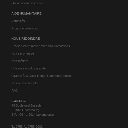
Qui a besoin de vous ?
AIDE HUMANITAIRE
Actualités
Projets et initiatives
NOUS REJOINDRE
Croisez votre métier avec vos convictions
Notre promesse
Nos métiers
Une mission plus grande
Grandir à la Croix-Rouge luxembourgeoise
Nos offres d’emploi
FAQ
CONTACT
44 Boulevard Joseph II
L-1840 Luxembourg
B.P. 404 - L-2014 Luxembourg
T.: 2755 F.: 2755-2001