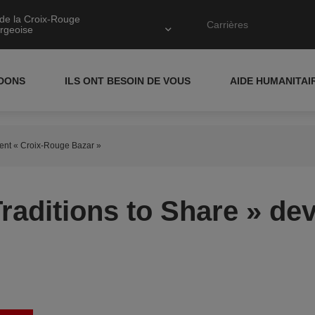
de la Croix-Rouge
Carrières
rgeoise
IDONS
ILS ONT BESOIN DE VOUS
AIDE HUMANITAI
ient « Croix-Rouge Bazar »
raditions to Share » de