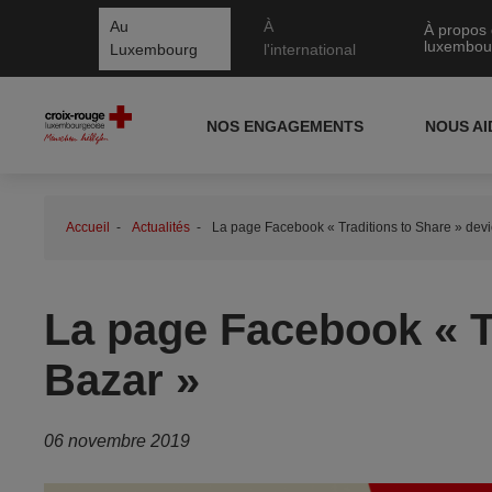
Au
À
À propos 
luxembou
Luxembourg
l'international
NOS ENGAGEMENTS
NOUS A
Accueil
Actualités
La page Facebook « Traditions to Share » dev
La page Facebook « T
Bazar »
06 novembre 2019