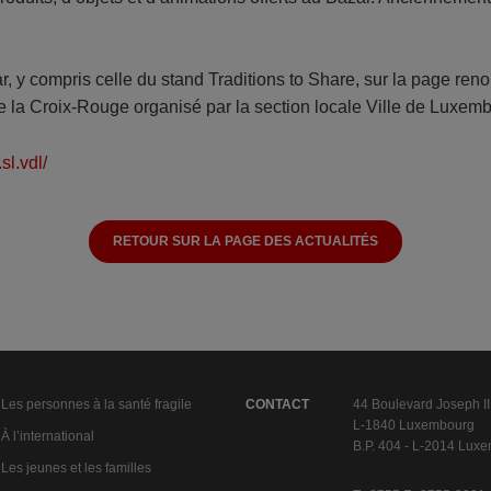
Bazar, y compris celle du stand Traditions to Share, sur la page 
de la Croix-Rouge organisé par la section locale Ville de Luxem
sl.vdl/
RETOUR SUR LA PAGE DES ACTUALITÉS
Les personnes à la santé fragile
CONTACT
44 Boulevard Joseph II
L-1840 Luxembourg
À l’international
B.P. 404 - L-2014 Lux
Les jeunes et les familles