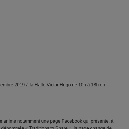
vembre 2019 à la Halle Victor Hugo de 10h à 18h en
. Elle anime notamment une page Facebook qui présente, à
ent dénommée « Traditions to Share », la page change de